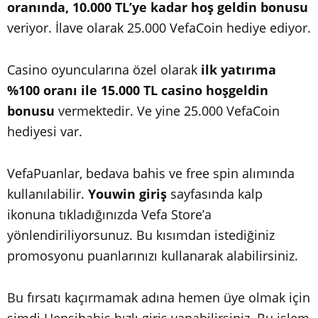
oranında, 10.000 TL’ye kadar hoş geldin bonusu
veriyor. İlave olarak 25.000 VefaCoin hediye ediyor.
Casino oyuncularına özel olarak
ilk yatırıma
%100 oranı ile 15.000 TL casino hoşgeldin
bonusu
vermektedir. Ve yine 25.000 VefaCoin
hediyesi var.
VefaPuanlar, bedava bahis ve free spin alımında
kullanılabilir.
Youwin giriş
sayfasında kalp
ikonuna tıkladığınızda Vefa Store’a
yönlendiriliyorsunuz. Bu kısımdan istediğiniz
promosyonu puanlarınızı kullanarak alabilirsiniz.
Bu fırsatı kaçırmamak adına hemen üye olmak için