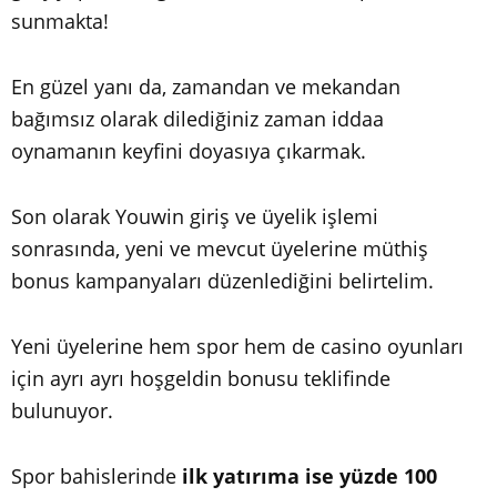
sunmakta!
En güzel yanı da, zamandan ve mekandan
bağımsız olarak dilediğiniz zaman iddaa
oynamanın keyfini doyasıya çıkarmak.
Son olarak Youwin giriş ve üyelik işlemi
sonrasında, yeni ve mevcut üyelerine müthiş
bonus kampanyaları düzenlediğini belirtelim.
Yeni üyelerine hem spor hem de casino oyunları
için ayrı ayrı hoşgeldin bonusu teklifinde
bulunuyor.
Spor bahislerinde
ilk yatırıma ise yüzde 100