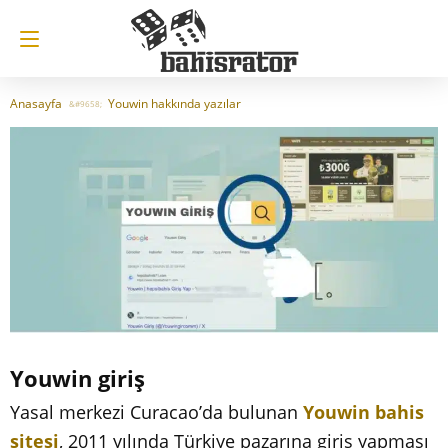
Anasayfa
Youwin hakkında yazılar
Youwin giriş
Yasal merkezi Curacao’da bulunan
Youwin bahis
sitesi
, 2011 yılında Türkiye pazarına giriş yapması