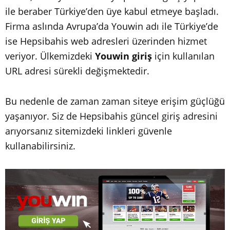
ile beraber Türkiye’den üye kabul etmeye başladı.
Firma aslında Avrupa’da Youwin adı ile Türkiye’de
ise Hepsibahis web adresleri üzerinden hizmet
veriyor. Ülkemizdeki
Youwin giriş
için kullanılan
URL adresi sürekli değişmektedir.
Bu nedenle de zaman zaman siteye erişim güçlüğü
yaşanıyor. Siz de Hepsibahis güncel giriş adresini
arıyorsanız sitemizdeki linkleri güvenle
kullanabilirsiniz.