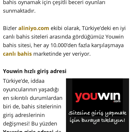
bahis oynamak için çeşitli beceri oyunları
sunmaktadır.
Bizler
aliniyo.com
ekibi olarak, Türkiye’deki en iyi
canlı bahis siteleri arasında gördüğümüz Youwin
bahis sitesi, her ay 10.000’den fazla karşılaşmaya
canlı bahis
marketinde yer veriyor.
Youwin hızlı giriş adresi
Türkiye’de, iddaa
oyuncularının yaşadığı
en sıkıntılı durumlardan
biri de, bahis sitelerinin
giriş adreslerinin
değişmesi! Bu yüzden