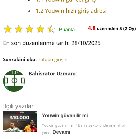
1.2
Youwin hızlı giriş adresi
☆
☆
☆
☆
☆
4.8
üzerinden 5 (2 Oy)
Puanla
En son düzenlenme tarihi 28/10/2025
Sonrakini oku:
Totobo giriş »
Bahisrator Uzmanı
:
İlgili yazılar
Youwin güvenilir mi
Youwin güvenilir mi? Bahis sektöründe önemli bir
Devamı
yere…