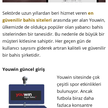
Sektörde uzun yıllardan beri hizmet veren
en
güvenilir bahis siteleri
arasında yer alan Youwin,
ülkemizde de oldukça popüler olan yabancı bahis
sitelerinden bir tanesidir. Bu nedenle de büyük bir
müşteri kitlesine sahiptir. Her geçen gün de
kullanıcı sayısını giderek artıran kaliteli ve güvenilir
bir bahis şirketidir.
Youwin güncel giriş
Youwin sitesinde çok
çeşitli spor etkinlikleri
bulunuyor. Ancak
futbola biraz daha
fazlaca konsantre