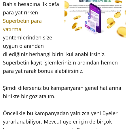
Bahis hesabına ilk defa
para yatırırken
Superbetin para
yatırma
yöntemlerinden size
uygun olanından
dilediğiniz herhangi birini kullanabilirsiniz.
Superbetin kayıt işlemlerinizin ardından hemen
para yatırarak bonus alabilirsiniz.
Şimdi dilerseniz bu kampanyanın genel hatlarına
birlikte bir göz atalım.
Öncelikle bu kampanyadan yalnızca yeni üyeler
yararlanabiliyor. Mevcut üyeler için de birçok