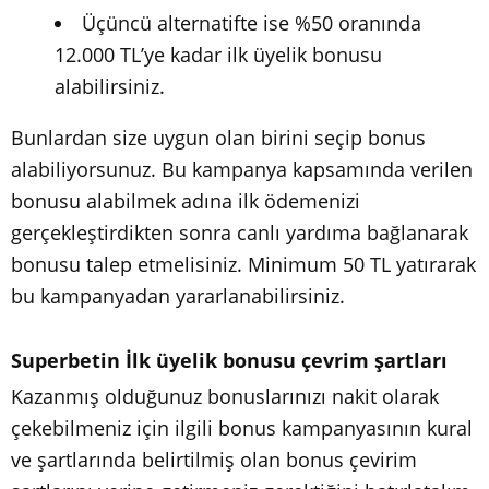
Üçüncü alternatifte ise %50 oranında
12.000 TL’ye kadar ilk üyelik bonusu
alabilirsiniz.
Bunlardan size uygun olan birini seçip bonus
alabiliyorsunuz. Bu kampanya kapsamında verilen
bonusu alabilmek adına ilk ödemenizi
gerçekleştirdikten sonra canlı yardıma bağlanarak
bonusu talep etmelisiniz. Minimum 50 TL yatırarak
bu kampanyadan yararlanabilirsiniz.
Superbetin İlk üyelik bonusu çevrim şartları
Kazanmış olduğunuz bonuslarınızı nakit olarak
çekebilmeniz için ilgili bonus kampanyasının kural
ve şartlarında belirtilmiş olan bonus çevirim