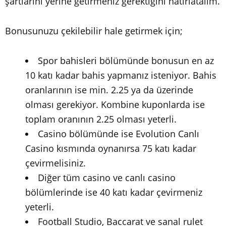
şartlarını yerine getirmeniz gerektiğini hatırlatalım.
Bonusunuzu çekilebilir hale getirmek için;
Spor bahisleri bölümünde bonusun en az
10 katı kadar bahis yapmanız isteniyor. Bahis
oranlarının ise min. 2.25 ya da üzerinde
olması gerekiyor. Kombine kuponlarda ise
toplam oranının 2.25 olması yeterli.
Casino bölümünde ise Evolution Canlı
Casino kısmında oynanırsa 75 katı kadar
çevirmelisiniz.
Diğer tüm casino ve canlı casino
bölümlerinde ise 40 katı kadar çevirmeniz
yeterli.
Football Studio, Baccarat ve sanal rulet