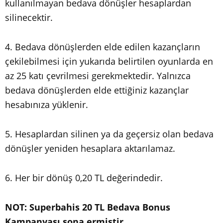
kullanılmayan bedava dönüşler hesaplardan
silinecektir.
4. Bedava dönüşlerden elde edilen kazançların
çekilebilmesi için yukarıda belirtilen oyunlarda en
az 25 katı çevrilmesi gerekmektedir. Yalnızca
bedava dönüşlerden elde ettiğiniz kazançlar
hesabınıza yüklenir.
5. Hesaplardan silinen ya da geçersiz olan bedava
dönüşler yeniden hesaplara aktarılamaz.
6. Her bir dönüş 0,20 TL değerindedir.
NOT: Superbahis 20 TL Bedava Bonus
Kampanyası sona ermiştir.