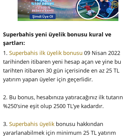
Superbahis yeni üyelik bonusu kural ve
şartları:
1.
Superbahis ilk üyelik bonusu
09 Nisan 2022
tarihinden itibaren yeni hesap açan ve yine bu
tarihten itibaren 30 gün içerisinde en az 25 TL
yatırım yapan üyeler için geçerlidir.
2. Bu bonus, hesabınıza yatıracağınız ilk tutarın
%250’sine eşit olup 2500 TL’ye kadardır.
3.
Superbahis üyelik
bonusu hakkından
yararlanabilmek için minimum 25 TL yatırım