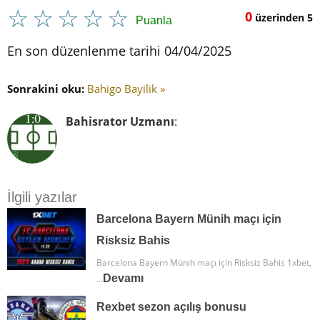
☆
☆
☆
☆
☆
0
üzerinden 5
Puanla
En son düzenlenme tarihi 04/04/2025
Sonrakini oku:
Bahigo Bayilik »
Bahisrator Uzmanı
:
İlgili yazılar
Barcelona Bayern Münih maçı için
Risksiz Bahis
Barcelona Bayern Münih maçı için Risksiz Bahis 1xbet,
Devamı
…
Rexbet sezon açılış bonusu