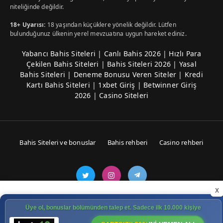
niteliğinde değildir.
18+ Uyarısı:
18 yaşından küçüklere yönelik değildir. Lütfen
bulunduğunuz ülkenin yerel mevzuatına uygun hareket ediniz.
Yabancı Bahis Siteleri
|
Canlı Bahis 2026
|
Hızlı Para
Çekilen Bahis Siteleri
|
Bahis Siteleri 2026
|
Yasal
Bahis Siteleri
|
Deneme Bonusu Veren Siteler
|
Kredi
Kartı Bahis Siteleri
|
1xbet Giriş
|
Betwinner Giriş
2026
|
Casino Siteleri
Bahis Siteleri ve bonuslar
Bahis rehberi
Casino rehberi
X
Üye ol, bonuslar bölümünden talep et. Sadece ilk 10.000 kişiye
Bütün hakları saklıdır! |
Masaüstü Versiyon