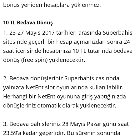
bonus yeniden hesaplara yüklenmez.
10 TL Bedava Dönüş
1. 23-27 Mayıs 2017 tarihleri arasında Superbahis
sitesinde geçerli bir hesap açmanızdan sonra 24
saat içerisinde hesabınıza 10 TL tutarında bedava
dönüş (free spin) yüklenecektir.
2. Bedava dönüşleriniz Superbahis casinoda
yalnızca NetEnt slot oyunlarında kullanılabilir.
Herhangi bir NetEnt oyununa giriş yaptığınızda
dönüşleriniz otomatik olarak yüklenecektir.
3. Bedava bahisleriniz 28 Mayıs Pazar günü saat
23.59’a kadar geçerlidir. Bu sürenin sonunda