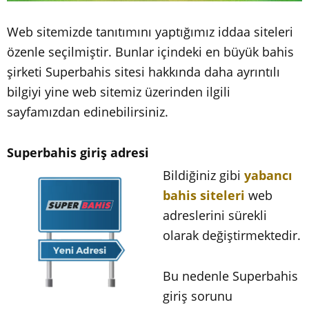
Web sitemizde tanıtımını yaptığımız iddaa siteleri
özenle seçilmiştir. Bunlar içindeki en büyük bahis
şirketi Superbahis sitesi hakkında daha ayrıntılı
bilgiyi yine web sitemiz üzerinden ilgili
sayfamızdan edinebilirsiniz.
Superbahis giriş adresi
Bildiğiniz gibi
yabancı
bahis siteleri
web
adreslerini sürekli
olarak değiştirmektedir.
Bu nedenle Superbahis
giriş sorunu