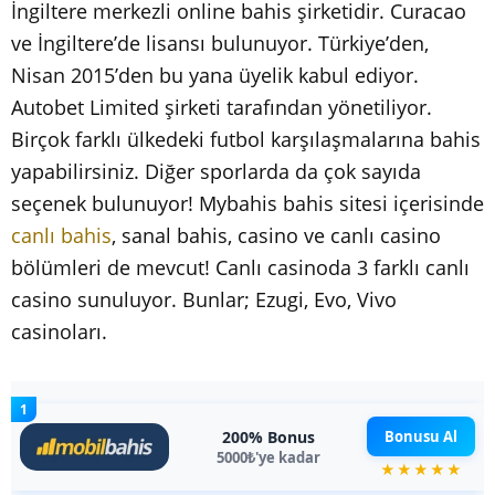
İngiltere merkezli online bahis şirketidir. Curacao
ve İngiltere’de lisansı bulunuyor. Türkiye’den,
Nisan 2015’den bu yana üyelik kabul ediyor.
Autobet Limited şirketi tarafından yönetiliyor.
Birçok farklı ülkedeki futbol karşılaşmalarına bahis
yapabilirsiniz. Diğer sporlarda da çok sayıda
seçenek bulunuyor! Mybahis bahis sitesi içerisinde
canlı bahis
, sanal bahis, casino ve canlı casino
bölümleri de mevcut! Canlı casinoda 3 farklı canlı
casino sunuluyor. Bunlar; Ezugi, Evo, Vivo
casinoları.