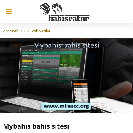
Anasayfa
eski yazılar
Mybahis bahis sitesi