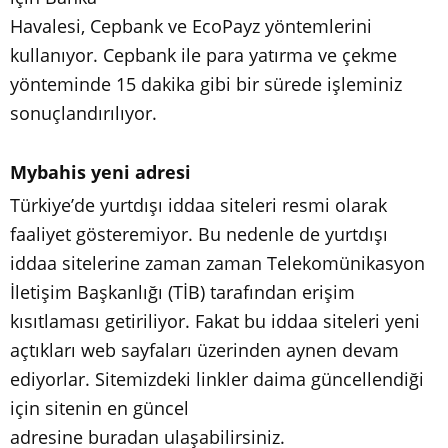
Havalesi, Cepbank ve EcoPayz yöntemlerini
kullanıyor. Cepbank ile para yatırma ve çekme
yönteminde 15 dakika gibi bir sürede işleminiz
sonuçlandırılıyor.
Mybahis yeni adresi
Türkiye’de yurtdışı iddaa siteleri resmi olarak
faaliyet gösteremiyor. Bu nedenle de yurtdışı
iddaa sitelerine zaman zaman Telekomünikasyon
İletişim Başkanlığı (TİB) tarafından erişim
kısıtlaması getiriliyor. Fakat bu iddaa siteleri yeni
açtıkları web sayfaları üzerinden aynen devam
ediyorlar. Sitemizdeki linkler daima güncellendiği
için sitenin en güncel
adresine buradan ulaşabilirsiniz.