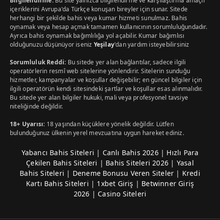
Bilgilendirme:
Bu site yalnızca bilgilendirme ve karşılaştırma amaçlı
içeriklerini Avrupa'da Türkçe konuşan bireyler için sunar. Sitede
herhangi bir şekilde bahis veya kumar hizmeti sunulmaz. Bahis
oynamak veya hesap açmak tamamen kullanıcının sorumluluğundadır.
Ayrıca bahis oynamak bağımlılığa yol açabilir. Kumar bağımlısı
olduğunuzu düşünüyor iseniz
Yeşilay
'dan yardım isteyebilirsiniz
Sorumluluk Reddi:
Bu sitede yer alan bağlantılar, sadece ilgili
operatörlerin resmî web sitelerine yönlendirir. Sitelerin sunduğu
hizmetler, kampanyalar ve koşullar değişebilir; en güncel bilgiler için
ilgili operatörün kendi sitesindeki şartlar ve koşullar esas alınmalıdır.
Bu sitede yer alan bilgiler hukuki, mali veya profesyonel tavsiye
niteliğinde değildir.
18+ Uyarısı:
18 yaşından küçüklere yönelik değildir. Lütfen
bulunduğunuz ülkenin yerel mevzuatına uygun hareket ediniz.
Yabancı Bahis Siteleri
|
Canlı Bahis 2026
|
Hızlı Para
Çekilen Bahis Siteleri
|
Bahis Siteleri 2026
|
Yasal
Bahis Siteleri
|
Deneme Bonusu Veren Siteler
|
Kredi
Kartı Bahis Siteleri
|
1xbet Giriş
|
Betwinner Giriş
2026
|
Casino Siteleri