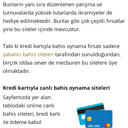
Bunların yanı sıra düzenlenen yarışma ve
turnuvalarda yüksek tutarlarda ikramiyeler de
hediye edilmektedir. Bunlar gibi çok çeşitli fırsatlar
yine bu siteler içinde mevcuttur.
Tabi ki kredi kartıyla bahis oynama fırsatı sadece
yabancı bahis siteleri
tarafından sunulduğundan,
birçok iddaa sever de mecburen bu sitelere üye
olmaktadır.
Kredi kartıyla canlı bahis oynama siteleri
Sayfamızda yer alan
tablodaki online canlı
bahis siteleri, kredi kartı
ile ödeme kabul