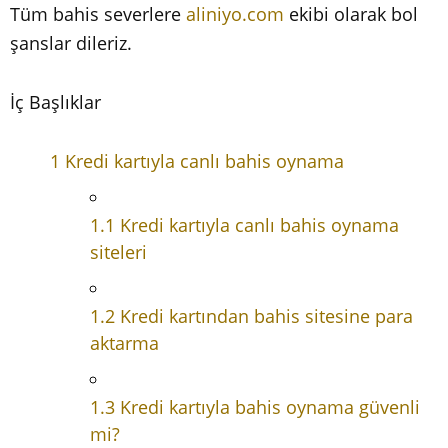
Tüm bahis severlere
aliniyo.com
ekibi olarak bol
şanslar dileriz.
İç Başlıklar
1
Kredi kartıyla canlı bahis oynama
1.1
Kredi kartıyla canlı bahis oynama
siteleri
1.2
Kredi kartından bahis sitesine para
aktarma
1.3
Kredi kartıyla bahis oynama güvenli
mi?