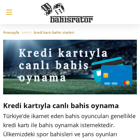
Anasayfa
kredi kartı bahis siteleri
Kredi kartıyla canlı bahis oynama
Türkiye’de ikamet eden bahis oyuncuları genellikle
kredi kartı ile bahis oynamak istemektedir.
Ülkemizdeki spor bahisleri ve şans oyunları