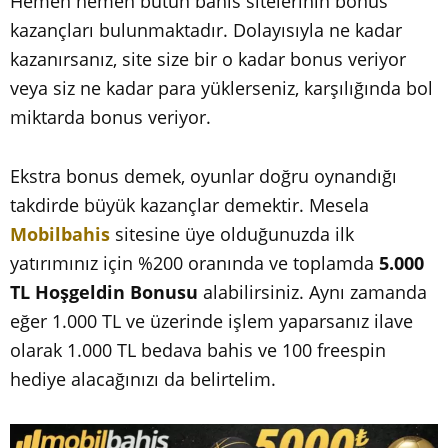
Hemen hemen bütün bahis sitelerinin bonus
kazançları bulunmaktadır. Dolayısıyla ne kadar
kazanırsanız, site size bir o kadar bonus veriyor
veya siz ne kadar para yüklerseniz, karşılığında bol
miktarda bonus veriyor.
Ekstra bonus demek, oyunlar doğru oynandığı
takdirde büyük kazançlar demektir. Mesela
Mobilbahis
sitesine üye olduğunuzda ilk
yatırımınız için %200 oranında ve toplamda
5.000
TL Hoşgeldin Bonusu
alabilirsiniz. Aynı zamanda
eğer 1.000 TL ve üzerinde işlem yaparsanız ilave
olarak 1.000 TL bedava bahis ve 100 freespin
hediye alacağınızı da belirtelim.