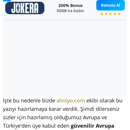
İşte bu nedenle bizde
aliniyo.com
ekibi olarak bu
yazıyı hazırlamaya karar verdik. Şimdi dilerseniz
sizler için hazırlamış olduğumuz Avrupa ve
Türkiye’den üye kabul eden
güvenilir Avrupa