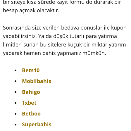
bir siteye kısa sürede kayıt formu doldurarak bir
hesap açmak olacaktır.
Sonrasında size verilen bedava bonuslar ile kupon
yapabilirsiniz. Ya da düşük tutarlı para yatırma
limitleri sunan bu sitelere küçük bir miktar yatırım
yaparak hemen bahis yapmanız mümkün.
Bets10
Mobilbahis
Bahigo
1xbet
Betboo
Superbahis