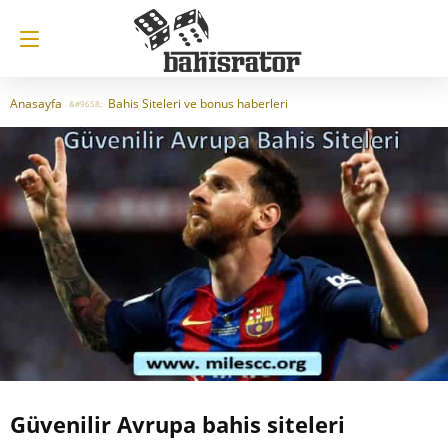
Anasayfa
Bahis Siteleri ve bonus haberleri
Güvenilir Avrupa bahis siteleri