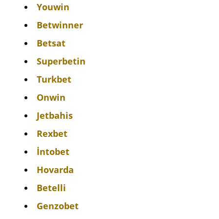
Youwin
Betwinner
Betsat
Superbetin
Turkbet
Onwin
Jetbahis
Rexbet
İntobet
Hovarda
Betelli
Genzobet