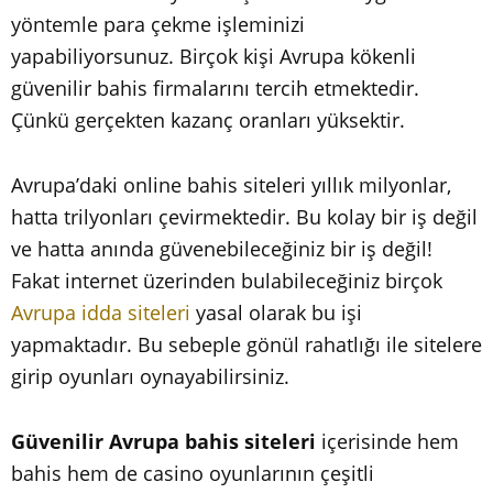
yöntemle para çekme işleminizi
yapabiliyorsunuz. Birçok kişi Avrupa kökenli
güvenilir bahis firmalarını tercih etmektedir.
Çünkü gerçekten kazanç oranları yüksektir.
Avrupa’daki online bahis siteleri yıllık milyonlar,
hatta trilyonları çevirmektedir. Bu kolay bir iş değil
ve hatta anında güvenebileceğiniz bir iş değil!
Fakat internet üzerinden bulabileceğiniz birçok
Avrupa idda siteleri
yasal olarak bu işi
yapmaktadır. Bu sebeple gönül rahatlığı ile sitelere
girip oyunları oynayabilirsiniz.
Güvenilir Avrupa bahis siteleri
içerisinde hem
bahis hem de casino oyunlarının çeşitli