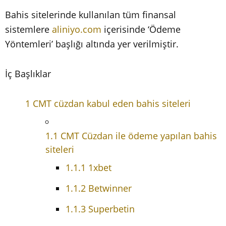
Bahis sitelerinde kullanılan tüm finansal
sistemlere
aliniyo.com
içerisinde ‘Ödeme
Yöntemleri’ başlığı altında yer verilmiştir.
İç Başlıklar
1
CMT cüzdan kabul eden bahis siteleri
1.1
CMT Cüzdan ile ödeme yapılan bahis
siteleri
1.1.1
1xbet
1.1.2
Betwinner
1.1.3
Superbetin