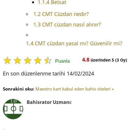
1.1.4
Betsat
1.2
CMT Cüzdan nedir?
1.3
CMT cüzdan nasıl alınır?
1.4
CMT cüzdan yasal mı? Güvenilir mi?
☆
☆
☆
☆
☆
4.8
üzerinden 5 (3 Oy)
Puanla
En son düzenlenme tarihi 14/02/2024
Sonrakini oku:
Maestro kart kabul eden bahis siteleri »
Bahisrator Uzmanı
: