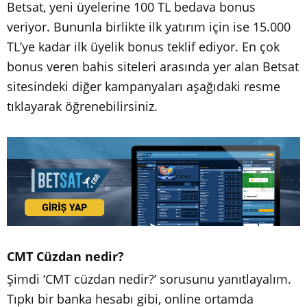
Betsat, yeni üyelerine 100 TL bedava bonus
veriyor. Bununla birlikte ilk yatırım için ise 15.000
TL’ye kadar ilk üyelik bonus teklif ediyor. En çok
bonus veren bahis siteleri arasında yer alan Betsat
sitesindeki diğer kampanyaları aşağıdaki resme
tıklayarak öğrenebilirsiniz.
CMT Cüzdan nedir?
Şimdi ‘CMT cüzdan nedir?’ sorusunu yanıtlayalım.
Tıpkı bir banka hesabı gibi, online ortamda