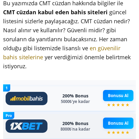
Bu yazımızda CMT cüzdan hakkında bilgiler ile
CMT cüzdan kabul eden bahis siteleri
güncel
listesini sizlerle paylaşacağız. CMT cüzdan nedir?
Nasıl alınır ve kullanılır? Güvenli midir? gibi
soruların da yanıtlarını bulacaksınız. Her zaman
olduğu gibi listemizde lisanslı ve
en güvenilir
bahis sitelerine
yer verdiğimizi önemle belirtmek
istiyoruz.