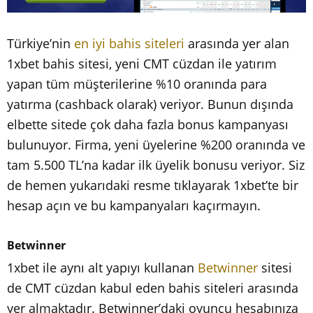
Türkiye’nin
en iyi bahis siteleri
arasında yer alan
1xbet bahis sitesi, yeni CMT cüzdan ile yatırım
yapan tüm müşterilerine %10 oranında para
yatırma (cashback olarak) veriyor. Bunun dışında
elbette sitede çok daha fazla bonus kampanyası
bulunuyor. Firma, yeni üyelerine %200 oranında ve
tam 5.500 TL’na kadar ilk üyelik bonusu veriyor. Siz
de hemen yukarıdaki resme tıklayarak 1xbet’te bir
hesap açın ve bu kampanyaları kaçırmayın.
Betwinner
1xbet ile aynı alt yapıyı kullanan
Betwinner
sitesi
de CMT cüzdan kabul eden bahis siteleri arasında
yer almaktadır. Betwinner’daki oyuncu hesabınıza