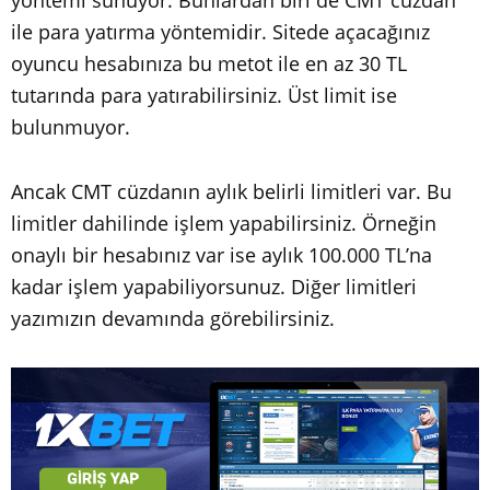
yöntemi sunuyor. Bunlardan biri de CMT cüzdan
ile para yatırma yöntemidir. Sitede açacağınız
oyuncu hesabınıza bu metot ile en az 30 TL
tutarında para yatırabilirsiniz. Üst limit ise
bulunmuyor.
Ancak CMT cüzdanın aylık belirli limitleri var. Bu
limitler dahilinde işlem yapabilirsiniz. Örneğin
onaylı bir hesabınız var ise aylık 100.000 TL’na
kadar işlem yapabiliyorsunuz. Diğer limitleri
yazımızın devamında görebilirsiniz.