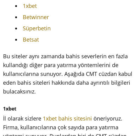
1xbet
Betwinner
Süperbetin
Betsat
Bu siteler aynı zamanda bahis severlerin en fazla
kullandığı diğer para yatırma yöntemlerini de
kullanıcılarına sunuyor. Aşağıda CMT cüzdan kabul
eden bahis siteleri hakkında daha ayrıntılı bilgileri
bulacaksınız.
1xbet
İl olarak sizlere
1xbet bahis sitesini
öneriyoruz.
Firma, kullanıcılarına çok sayıda para yatırma