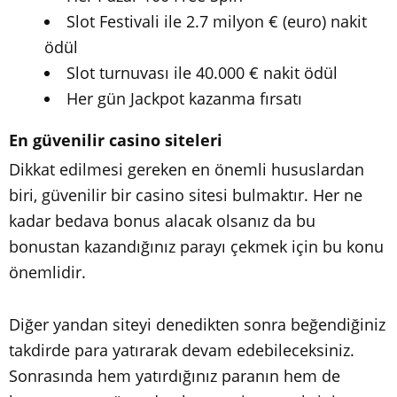
Slot Festivali ile 2.7 milyon € (euro) nakit
ödül
Slot turnuvası ile 40.000 € nakit ödül
Her gün Jackpot kazanma fırsatı
En güvenilir casino siteleri
Dikkat edilmesi gereken en önemli hususlardan
biri, güvenilir bir casino sitesi bulmaktır. Her ne
kadar bedava bonus alacak olsanız da bu
bonustan kazandığınız parayı çekmek için bu konu
önemlidir.
Diğer yandan siteyi denedikten sonra beğendiğiniz
takdirde para yatırarak devam edebileceksiniz.
Sonrasında hem yatırdığınız paranın hem de