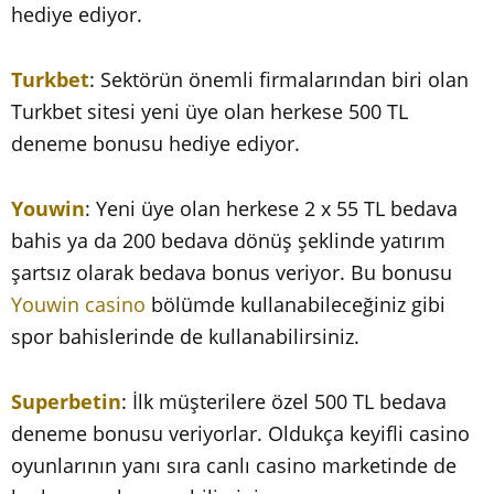
hediye ediyor.
Turkbet
: Sektörün önemli firmalarından biri olan
Turkbet sitesi yeni üye olan herkese 500 TL
deneme bonusu hediye ediyor.
Youwin
: Yeni üye olan herkese 2 x 55 TL bedava
bahis ya da 200 bedava dönüş şeklinde yatırım
şartsız olarak bedava bonus veriyor. Bu bonusu
Youwin casino
bölümde kullanabileceğiniz gibi
spor bahislerinde de kullanabilirsiniz.
Superbetin
: İlk müşterilere özel 500 TL bedava
deneme bonusu veriyorlar. Oldukça keyifli casino
oyunlarının yanı sıra canlı casino marketinde de