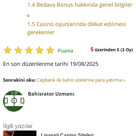
1.4
Bedava Bonus hakkında genel bilgiler
1.5
Casino oyunlarında dikkat edilmesi
gerekenler
☆
☆
☆
☆
☆
5
üzerinden 5 (3 Oy)
Puanla
En son düzenlenme tarihi 19/08/2025
Sonrakini oku:
Cepbank ile bahis sitelerine para yatırma »
Bahisrator Uzmanı
:
İlgili yazılar
Lisanslı Casino Siteleri