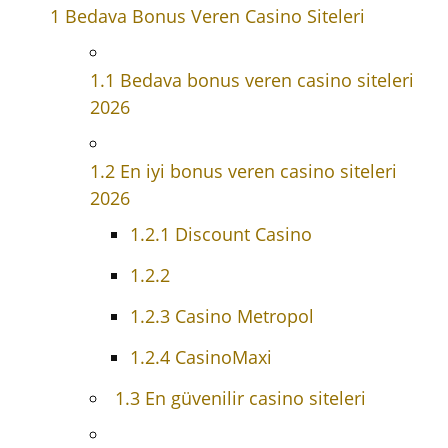
1
Bedava Bonus Veren Casino Siteleri
1.1
Bedava bonus veren casino siteleri
2026
1.2
En iyi bonus veren casino siteleri
2026
1.2.1
Discount Casino
1.2.2
1.2.3
Casino Metropol
1.2.4
CasinoMaxi
1.3
En güvenilir casino siteleri