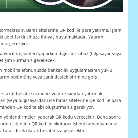
örmektedir. Bahis sitelerine QR kod ile para yatırma, işlem
ki adet farklı cihaza ihtiyaç duyulmaktadır. Yatırım
anız gerekiyor.
bankacılık işlemleri yaparken diğer bir cihaz (bilgisayar veya
 iletişim kurmanız gerekecek.
 için mobil telefonunuzda bankacılık uygulamasının yüklü
atırım bölümüne veya canlı destek birimine giriş
, aktif hesabı seçmeniz ve bu kısımdan yatırmak
dan (veya bilgisayardan) ise bahis sitelerine QR kod ile para
riminden QR kod talebi oluşturmanız gerekiyor.
i olan yönlendirmeleri yaparak QR kodu verecektir. Daha sonra
rinden istenilen QR kod ile okutarak işlemi tamamlamanız
z tutar direk olarak hesabınıza geçecektir.