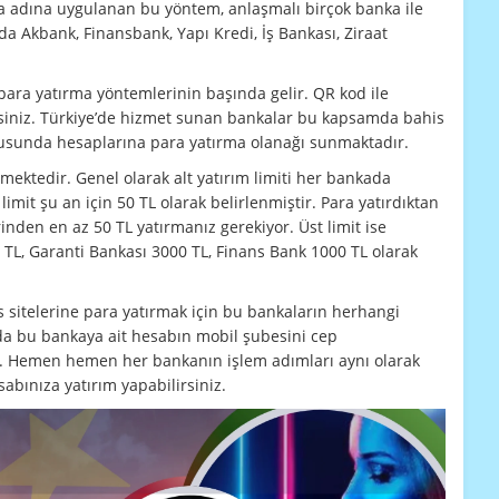
a adına uygulanan bu yöntem, anlaşmalı birçok banka ile
da Akbank, Finansbank, Yapı Kredi, İş Bankası, Ziraat
ı para yatırma yöntemlerinin başında gelir. QR kod ile
irsiniz. Türkiye’de hizmet sunan bankalar bu kapsamda bahis
ğrultusunda hesaplarına para yatırma olanağı sunmaktadır.
mektedir. Genel olarak alt yatırım limiti her bankada
mit şu an için 50 TL olarak belirlenmiştir. Para yatırdıktan
den en az 50 TL yatırmanız gerekiyor. Üst limit ise
 TL, Garanti Bankası 3000 TL, Finans Bank 1000 TL olarak
is sitelerine para yatırmak için bu bankaların herhangi
da bu bankaya ait hesabın mobil şubesini cep
ir. Hemen hemen her bankanın işlem adımları aynı olarak
sabınıza yatırım yapabilirsiniz.