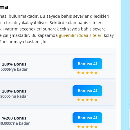
rma
ması bulunmaktadır. Bu sayede bahis severler diledikleri
 fırsatı yakalayabiliyor. Sektörde olan bahis siteleri
klı yatırım seçenekleri sunarak çok sayıda bahis severe
ye çalışmaktadır. Bu kapsamda
güvenilir iddaa siteleri
kolay
kânı sunmaya başlamıştır.