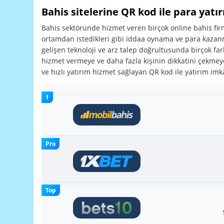
Bahis sitelerine QR kod ile para yatı
Bahis sektöründe hizmet veren birçok online bahis fir
ortamdan istedikleri gibi iddaa oynama ve para kazanma
gelişen teknoloji ve arz talep doğrultusunda birçok far
hizmet vermeye ve daha fazla kişinin dikkatini çekme
ve hızlı yatırım hizmet sağlayan QR kod ile yatırım im