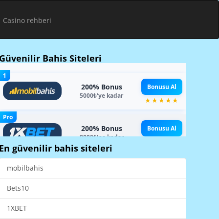
Casino rehberi
Güvenilir Bahis Siteleri
En güvenilir bahis siteleri
mobilbahis
Bets10
1XBET