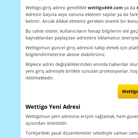
Wettigo giriş adresi genellikle
wettigo###.com
ya da
Adresin başına veya sonuna eklenen sayılar ya da farkl
belirtir. Ancak dikkat etmeniz gereken önemli bir konu d
Bu sahte siteler, kullanıcıların hesap bilgilerini ele ge
kaynaklardan paylaşılan adreslere tıklamanızı öneriyo
Wettigo’nun güncel giriş adresini takip etmek için pl
bilgilendirmelerine abone olabilirsiniz.
Böylece adres değişikliklerinden anında haberdar olur
yeni giriş adresiyle birlikte sunulan promosyonlar, hoş
iletilmektedir.
Wettigo
Wettigo Yeni Adresi
Wettigo’nun yeni adresine erişim sağlamak, hem güven
açısından önemlidir.
Türkiye’deki yasal düzenlemeler sebebiyle zaman zaman