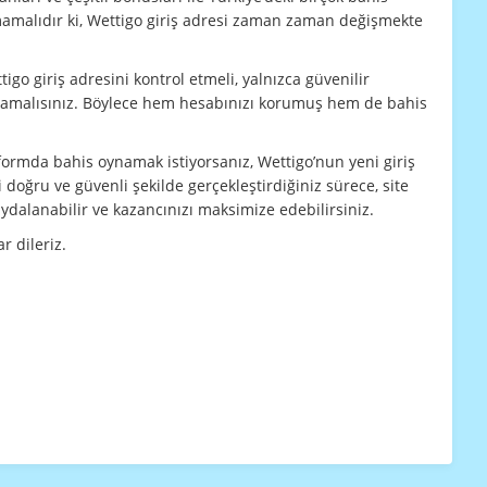
ulmamalıdır ki, Wettigo giriş adresi zaman zaman değişmekte
o giriş adresini kontrol etmeli, yalnızca güvenilir
ağlamalısınız. Böylece hem hesabınızı korumuş hem de bahis
latformda bahis oynamak istiyorsanız, Wettigo’nun yeni giriş
 doğru ve güvenli şekilde gerçekleştirdiğiniz sürece, site
dalanabilir ve kazancınızı maksimize edebilirsiniz.
r dileriz.