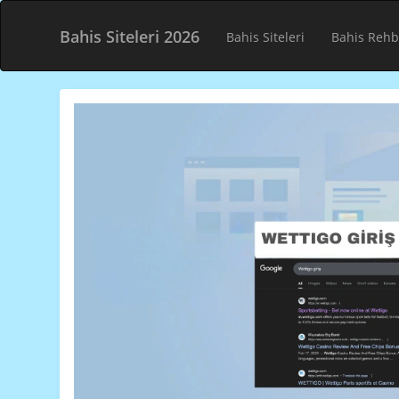
Bahis Siteleri 2026
Bahis Siteleri
Bahis Rehb