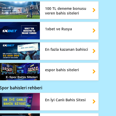
100 TL deneme bonusu
veren bahis siteleri
1xbet ve Rusya
En fazla kazanan bahisci
espor bahis siteleri
Spor bahisleri rehberi
En İyi Canlı Bahis Sitesi