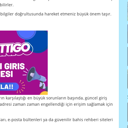
ilirler.
 bilgiler doğrultusunda hareket etmeniz büyük önem taşır.
rın karşılaştığı en büyük sorunların başında, güncel giriş
 adresi zaman zaman engellendiği için erişim sağlamak için
ı, e-posta bültenleri ya da güvenilir bahis rehberi siteleri