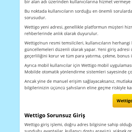
bir alan adı üzerinden kullanıcılarına hizmet vermey
Bu noktada kullanıcıların sorduğu en önemli sorulardan
sorusudur.
Wettigo yeni adresi, genellikle platformun müşteri hiz
rehberlerinde anlık olarak duyurulur.
Wettigo’nun resmi temsilcileri, kullanıcıların herhang
güncellemeleri düzenli olarak yapar. Yeni giriş adresi 
geçerliliğini korur ve tüm para yatırma, çekme, bonus 
Ayrıca mobil kullanıcılar için Wettigo mobil uygulam
Mobilde otomatik yönlendirme sistemleri sayesinde ç
Ancak yine de manuel erişim sağlayacaksanız, mutlaka d
bilgilerinizin üçüncü şahısların eline geçme riskiyle kar
Wettigo
Wettigo Sorunsuz Giriş
Wettigo giriş işlemi, doğru adres bilgisine sahip oldu
sunduğu avantajlar, kullanıcı dostu arayüzü, yüksek oran