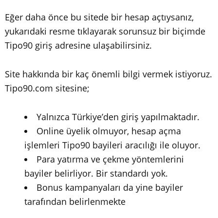
Eğer daha önce bu sitede bir hesap açtıysanız,
yukarıdaki resme tıklayarak sorunsuz bir biçimde
Tipo90 giriş adresine ulaşabilirsiniz.
Site hakkında bir kaç önemli bilgi vermek istiyoruz.
Tipo90.com sitesine;
Yalnızca Türkiye’den giriş yapılmaktadır.
Online üyelik olmuyor, hesap açma
işlemleri Tipo90 bayileri aracılığı ile oluyor.
Para yatırma ve çekme yöntemlerini
bayiler belirliyor. Bir standardı yok.
Bonus kampanyaları da yine bayiler
tarafından belirlenmekte