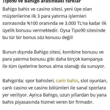
Tipo90 ve Bahigo arasındaki farklar
Bahigo bahis ve casino sitesi, yeni üye olan
müşterilerine ilk 3 para yatırma işlemleri
sonrasında %100 oranında ve 3.000 TL’na kadar ilk
üyelik bonusu vermektedir. Oysa Tipo90 sitesinde
bu tür bir bonus söz konusu değil!
Bunun dışında Bahigo sitesi, kombine bonusu ve
para yatırma bonusu gibi daha birçok kampanya
ile tüm üyelerine bonus alma olanağı da sunuyor.
Bahigo’da; spor bahisleri,
canlı bahis
, slot oyunları,
canlı casino ve casino bölümleri ile sanal sporlara
yer veriliyor. Ayrıca Bahigo, uzun yıllardan bu yana
bahis piyasasında hizmet veren bir firmadır.