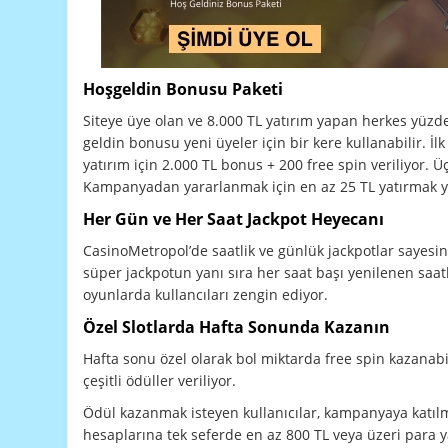
Hoşgeldin Bonusu Paketi
Siteye üye olan ve 8.000 TL yatırım yapan herkes yüz
geldin bonusu yeni üyeler için bir kere kullanabilir. İlk
yatırım için 2.000 TL bonus + 200 free spin veriliyor. 
Kampanyadan yararlanmak için en az 25 TL yatırmak ye
Her Gün ve Her Saat Jackpot Heyecanı
CasinoMetropol’de saatlik ve günlük jackpotlar sayesind
süper jackpotun yanı sıra her saat başı yenilenen saat
oyunlarda kullancıları zengin ediyor.
Özel Slotlarda Hafta Sonunda Kazanın
Hafta sonu özel olarak bol miktarda free spin kazanab
çeşitli ödüller veriliyor.
Ödül kazanmak isteyen kullanıcılar, kampanyaya katılm
hesaplarına tek seferde en az 800 TL veya üzeri para y