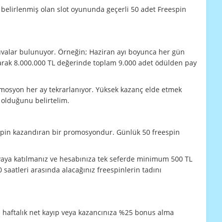
 belirlenmiş olan slot oyununda geçerli 50 adet Freespin
nuvalar bulunuyor. Örneğin; Haziran ayı boyunca her gün
larak 8.000.000 TL değerinde toplam 9.000 adet ödülden pay
romosyon her ay tekrarlanıyor. Yüksek kazanç elde etmek
n olduğunu belirtelim.
 spin kazandıran bir promosyondur. Günlük 50 freespin
aya katılmanız ve hesabınıza tek seferde minimum 500 TL
0 saatleri arasında alacağınız freespinlerin tadını
a haftalık net kayıp veya kazancınıza %25 bonus alma