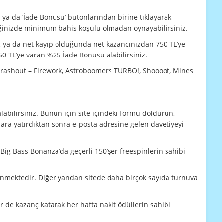
 ya da ‘İade Bonusu’ butonlarından birine tıklayarak
iğinizde minimum bahis koşulu olmadan oynayabilirsiniz.
 ya da net kayıp olduğunda net kazancınızdan 750 TL’ye
0 TL’ye varan %25 İade Bonusu alabilirsiniz.
 Crashout – Firework, Astroboomers TURBO!, Shoooot, Mines
labilirsiniz. Bunun için site içindeki formu doldurun,
ara yatırdıktan sonra e-posta adresine gelen davetiyeyi
 Big Bass Bonanza’da geçerli 150’şer freespinlerin sahibi
enmektedir. Diğer yandan sitede daha birçok sayıda turnuva
 de kazanç katarak her hafta nakit ödüllerin sahibi