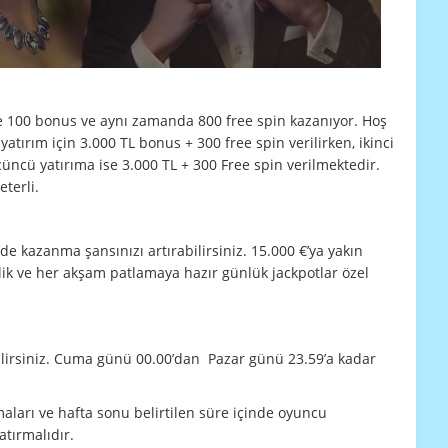
de 100 bonus ve aynı zamanda 800 free spin kazanıyor. Hoş
 yatırım için 3.000 TL bonus + 300 free spin verilirken, ikinci
Üçüncü yatırıma ise 3.000 TL + 300 Free spin verilmektedir.
terli.
e kazanma şansınızı artırabilirsiniz. 15.000 €’ya yakın
lik ve her akşam patlamaya hazır günlük jackpotlar özel
ilirsiniz. Cuma günü 00.00’dan Pazar günü 23.59’a kadar
aları ve hafta sonu belirtilen süre içinde oyuncu
atırmalıdır.