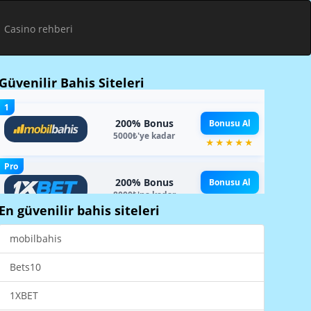
Casino rehberi
Güvenilir Bahis Siteleri
En güvenilir bahis siteleri
mobilbahis
Bets10
1XBET