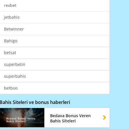
rexbet
jetbahis
Betwinner
Bahigo
betsat
superbetin
superbahis
betboo
Bahis Siteleri ve bonus haberleri
Bedava Bonus Veren
Bahis Siteleri