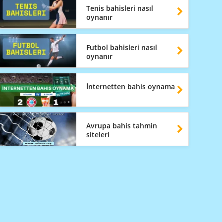
Tenis bahisleri nasıl
oynanır
Futbol bahisleri nasıl
oynanır
İnternetten bahis oynama
Avrupa bahis tahmin
siteleri